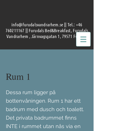
info@furudalsvandrarhem.se
|| Tel.:
+46
760211167
|| Furudals Bed&Breakfast, Furudals
Vandrarhem , Järnvagsgatan 1, 79571 Furudal
Rum 1
Dessa rum ligger på
bottenvåningen. Rum 1 har ett
badrum med dusch och toalett.
Det privata badrummet finns
INTE i rummet utan nås via en