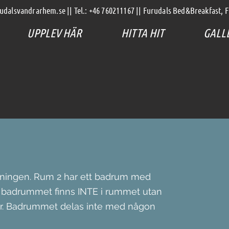
udalsvandrarhem.se
|| Tel.: +46 760211167 || Furudals Bed&Breakfast,
UPPLEV HÄR
HITTA HIT
GALL
åningen. Rum 2 har ett badrum med
ta badrummet finns INTE i rummet utan
r. Badrummet delas inte med någon