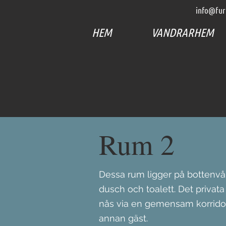
info@fur
HEM
VANDRARHEM
Rum 2
Dessa rum ligger på bottenv
dusch och toalett. Det priva
nås via en gemensam korrido
annan gäst.