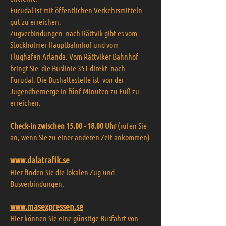
Furudal ist mit öffentlichen Verkehrsmitteln
gut zu erreichen.
Zugverbindungen nach Rättvik gibt es vom
Stockholmer Hauptbahnhof und vom
Flughafen Arlanda. Vom Rättviker Bahnhof
bringt Sie die Buslinie 351 direkt nach
Furudal. Die Bushaltestelle ist von der
Jugendhernerge in fünf Minuten zu Fuß zu
erreichen.
Check-in zwischen
15.00 - 18.00
Uhr
(rufen Sie
an, wenn Sie zu einer anderen Zeit ankommen)
www.dalatrafik.se
Hier finden Sie die lokalen Zug-und
Busverbindungen.
www.masexpressen.se
Hier können Sie eine günstige Busfahrt von