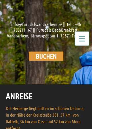
info@furudalsvandrarhem.se
|| Tel.:
+46
760211167
|| Furudals Bed&Breakfast,
Vandrarhem, Järnvagsgatan 1, 79571 Furudal
BUCHEN
ANREISE
Die Herberge liegt mitten im schönen Dalarna,
in der Nähe der Kreisstraße 301, 37 km
von
Rättvik, 36 km von Orsa und 52 km von Mora
entfernt.