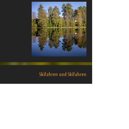
Skifahren und Skifahren
Die Loipen beginnen am Loipenzentrum in
Tillhed.
Die Loipen führen über offene, feine Heide-
und Moränenkämme. Die Gemeinden Näset,
Östanvik und Skattungsbzn bieten
Langskiloipen über den See an.