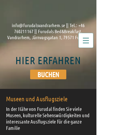
info@furudalsvandrarhem.se
|| Tel.:
+46
760211167
|| Furudals Bed&Breakfast,
Vandrarhem, Järnvagsgatan 1, 79571 Furudal
HIER ERFAHREN
BUCHEN
Museen und Ausflugsziele
In der Nähe von Furudal finden Sie viele
Museen, kulturelle Sehenswürdigkeiten und
interessante Ausflugsziele für die ganze
Familie