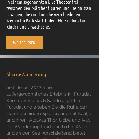
in einem sogenannten Live-Theater frei
zwischen den Märchenfiguren und Ereignissen
bewegen, die rund um die verschiedenen
Szenen im Park stattfinden. Ein Erlebnis für
Kinder und Erwachsene.
WEITERLESEN
Alpaka-Wanderung
Seit Herbst 2022 eine
außergewöhnliches Erlebnis in Furudal.
Kommen Sie nach Sandnäsgård in
Furudal und erleben Sie die Ruhe der
Natur bei einem Spaziergang mit Kaatje
und ihren Alpakas Thor, Ubbe und Ivar.
Die Wanderung führt durch den Wald
und an den See. Anschließend bietet