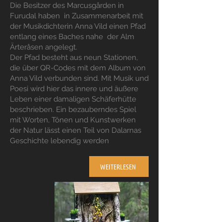
Die Besitzer des Marcusgården in
Furudal haben in Zusammenarbeit mit
der Musikdichterin Anna Vild einen Pfad
entlang eines Baches nahe der Alm
Ärteråsen angelegt.
Der Pfad besteht aus neun Stationen,
die über QR-Codes mit dem Album von
Anna Vild verbunden sind. Mit Musik und
Poesi wird hier das innere und äußere
Leben einer damaligen Schäferhütte
beschrieben. Ein bezauberndes Spiel
mit Worten, Tönen und Kunstwerken
der Natur lässt einen Teil von Dalarnas
Geschichte lebendig werden
WEITERLESEN