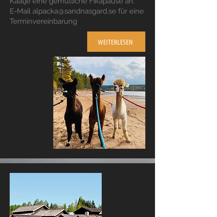
Kaatje eine gemütliche Fikapause an.
E-Mail
alpacka@sandnasgard.se
für eine
Terminvereinbarung
WEITERLESEN